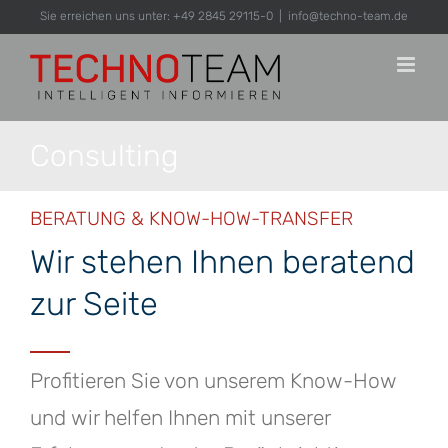
Zum
Sie erreichen uns unter: +49 2845 29115-0
|
info@techno-team.de
Inhalt
springen
Consulting
BERATUNG & KNOW-HOW-TRANSFER
Wir stehen Ihnen beratend
zur Seite
Profitieren Sie von unserem Know-How
und wir helfen Ihnen mit unserer