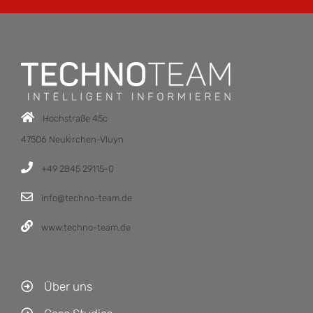
Hochstraße 45c
47506 Neukirchen-Vluyn
+49 2845 29115-0
info@techno-team.de
www.techno-team.de
Über uns