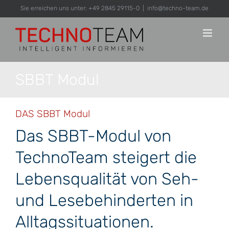
Zum
Sie erreichen uns unter: +49 2845 29115-0
|
info@techno-team.de
Inhalt
springen
SBBT Modul
DAS SBBT Modul
Das SBBT-Modul von
TechnoTeam steigert die
Lebensqualität von Seh-
und Lesebehinderten in
Alltagssituationen.