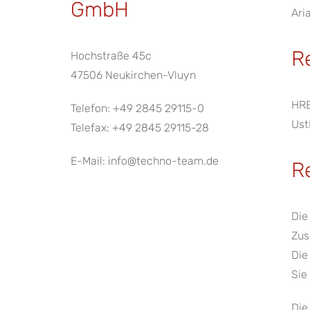
GmbH
Ari
R
Hochstraße 45c
47506 Neukirchen-Vluyn
HRB
Telefon: +49 2845 29115-0
Ust
Telefax: +49 2845 29115-28
E-Mail: info@techno-team.de
R
Die
Zus
Die
Sie
Die