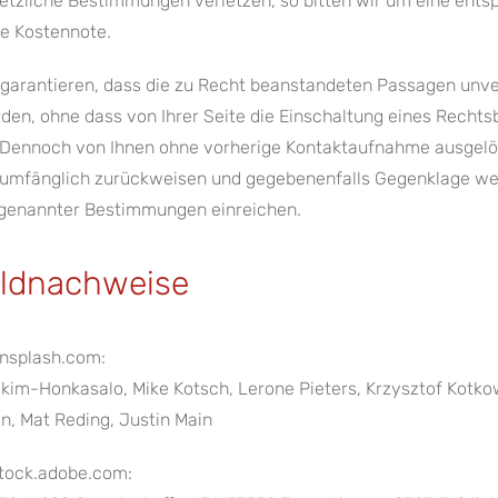
etzliche Bestimmungen verletzen, so bitten wir um eine ent
e Kostennote.
 garantieren, dass die zu Recht beanstandeten Passagen unve
den, ohne dass von Ihrer Seite die Einschaltung eines Rechts
. Dennoch von Ihnen ohne vorherige Kontaktaufnahme ausgelö
lumfänglich zurückweisen und gegebenenfalls Gegenklage we
genannter Bestimmungen einreichen.
ildnachweise
nsplash.com:
kim-Honkasalo, Mike Kotsch, Lerone Pieters, Krzysztof Kotkow
in, Mat Reding, Justin Main
tock.adobe.com: