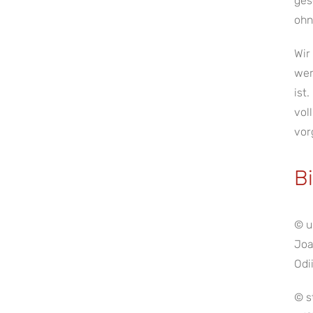
ges
ohn
Wir
wer
ist
vol
vor
B
© u
Joa
Odi
© s