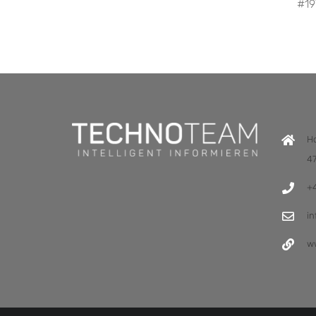
#19
H
4
+
i
w