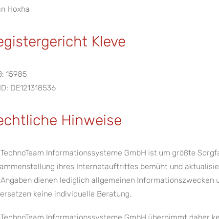
an Hoxha
egistergericht Kleve
: 15985
ID: DE121318536
echtliche Hinweise
 TechnoTeam Informationssysteme GmbH ist um größte Sorgfal
ammenstellung ihres Internetauftrittes bemüht und aktualisie
 Angaben dienen lediglich allgemeinen Informationszwecken u
 ersetzen keine individuelle Beratung.
 TechnoTeam Informationssysteme GmbH übernimmt daher kei