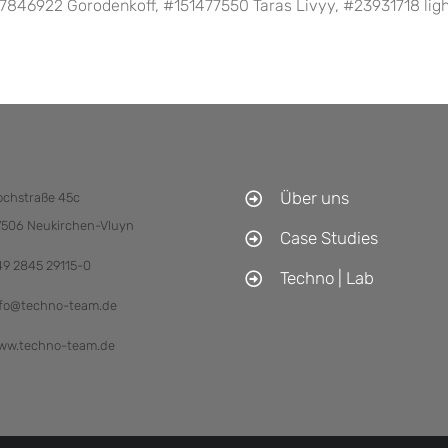
7846922 Gorodenkoff, #151477550 Taras Livyy, #23931718 lig
Über uns
ochstraße 45c
7506 Neukirchen-Vluyn
Case Studies
49 2845 29115-0
Techno | Lab
nfo@techno-team.de
ww.techno-team.de