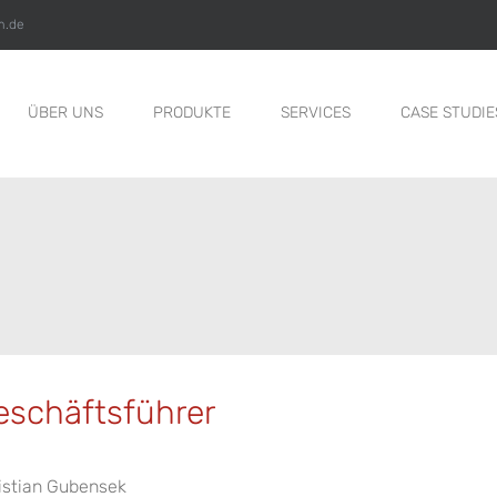
m.de
ÜBER UNS
PRODUKTE
SERVICES
CASE STUDIE
eschäftsführer
istian Gubensek