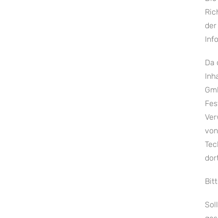
Ric
der
Inf
Da 
Inh
Gmb
Fes
Ver
von
Tec
dor
Bit
Sol