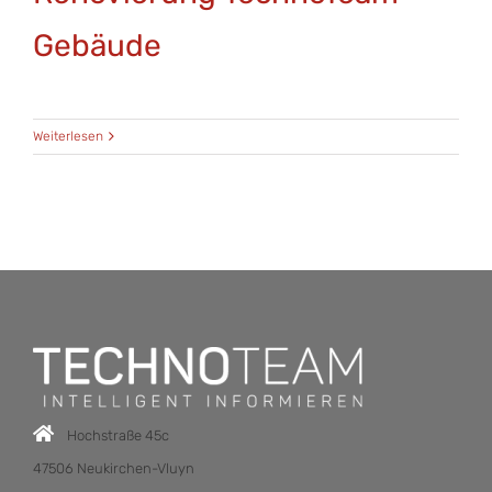
Gebäude
Weiterlesen
Hochstraße 45c
47506 Neukirchen-Vluyn