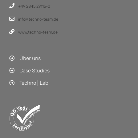
+49 2845 29115-0
info@techno-team.de
www.techno-team.de
Über uns
Case Studies
Techno | Lab