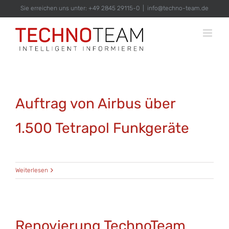
Zum
Sie erreichen uns unter: +49 2845 29115-0
|
info@techno-team.de
Inhalt
springen
Auftrag von Airbus über
1.500 Tetrapol Funkgeräte
Weiterlesen
Renovierung TechnoTeam