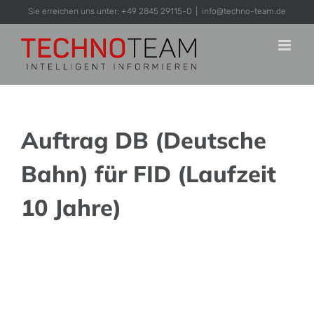
Zum
Sie erreichen uns unter: +49 2845 29115-0
|
info@techno-team.de
Inhalt
springen
Auftrag DB (Deutsche
Bahn) für FID (Laufzeit
10 Jahre)