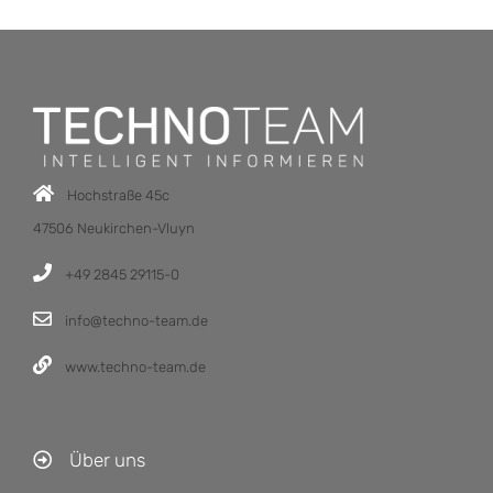
Hochstraße 45c
47506 Neukirchen-Vluyn
+49 2845 29115-0
info@techno-team.de
www.techno-team.de
Über uns