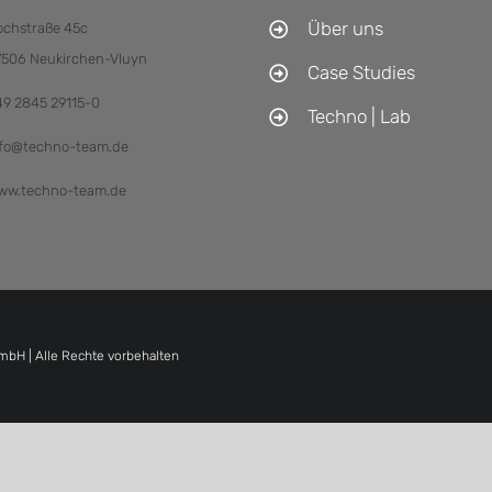
Über uns
ochstraße 45c
7506 Neukirchen-Vluyn
Case Studies
49 2845 29115-0
Techno | Lab
nfo@techno-team.de
ww.techno-team.de
bH | Alle Rechte vorbehalten