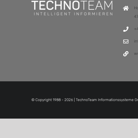
H
4
+
i
w
© Copyright 1988 -
2026 | TechnoTeam Informationssysteme Gm