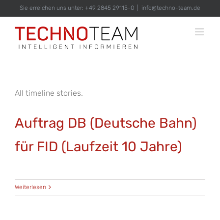
Zum
Sie erreichen uns unter: +49 2845 29115-0
|
info@techno-team.de
Inhalt
springen
All timeline stories.
Auftrag DB (Deutsche Bahn)
für FID (Laufzeit 10 Jahre)
Weiterlesen