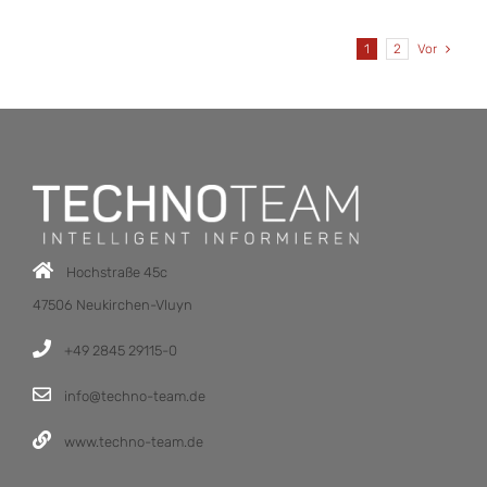
1
2
Vor
Hochstraße 45c
47506 Neukirchen-Vluyn
+49 2845 29115-0
info@techno-team.de
www.techno-team.de