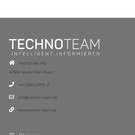
Hochstraße 45c
47506 Neukirchen-Vluyn
+49 2845 29115-0
info@techno-team.de
www.techno-team.de