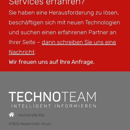
Services erfahren?
Sie haben eine Herausforderung zu lösen,
beschäftigen sich mit neuen Technologien
und suchen einen erfahrenen Partner an
Ihrer Seite –
dann schreiben Sie uns eine
Nachricht
.
Wir freuen uns auf Ihre Anfrage.
Hochstraße 45c
47506 Neukirchen-Vluyn