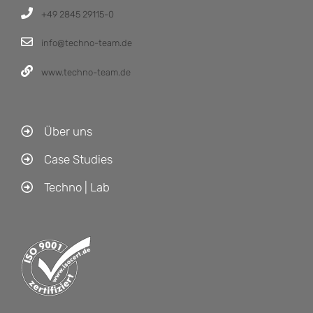
+49 2845 29115-0
info@techno-team.de
www.techno-team.de
Über uns
Case Studies
Techno | Lab