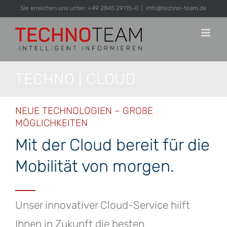
Zum
Sie erreichen uns unter: +49 2845 29115-0
|
info@techno-team.de
Inhalt
springen
TECHNO | CLOUD
NEUE TECHNOLOGIEN – GROßE
MÖGLICHKEITEN
Mit der Cloud bereit für die
Mobilität von morgen.
Unser innovativer Cloud-Service hilft
Ihnen in Zukunft die besten